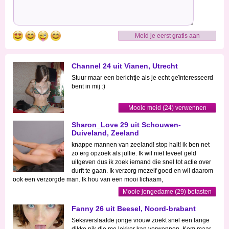
Meld je eerst gratis aan
Channel 24 uit Vianen, Utrecht
Stuur maar een berichtje als je echt geïnteresseerd
bent in mij :)
Mooie meid (24) verwennen
Sharon_Love 29 uit Schouwen-
Duiveland, Zeeland
knappe mannen van zeeland! stop halt! ik ben net
zo erg opzoek als jullie. Ik wil niet teveel geld
uitgeven dus ik zoek iemand die snel tot actie over
durft te gaan. Ik verzorg mezelf goed en wil daarom
ook een verzorgde man. Ik hou van een mooi lichaam,
Mooie jongedame (29) betasten
Fanny 26 uit Beesel, Noord-brabant
Seksverslaafde jonge vrouw zoekt snel een lange