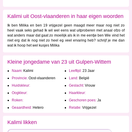
Kalimi uit Oost-vlaanderen in haar eigen woorden
Ik ben Milika en ben 19 vrijgezel geen maagd meer maar nog niet zo
heel vaak seks gehad Ik wil wel eens wat uitproberen met anaal ofzo of
wat anders maar dat gaat zo moeilijk als ik in me eentje ben Wie vind het
niet erg dat ik nog niet zo heel eg veel ervaring heb? schrijf je me dan
wat ik hoop het wel kusjes Milika
Kleine jongedame van 23 uit Gulpen-Wittem
Naam:
Kalimi
Leeftijd:
23 Jaar
Provincie:
Oost-vlaanderen
Land:
België
Huidskleur:
Geslacht:
Vrouw
Oogkleur:
Haarkleur:
Roken:
Geschoren poes:
Ja
Geaardheid:
Hetero
Relatie:
Vrijgezel
Kalimi likken