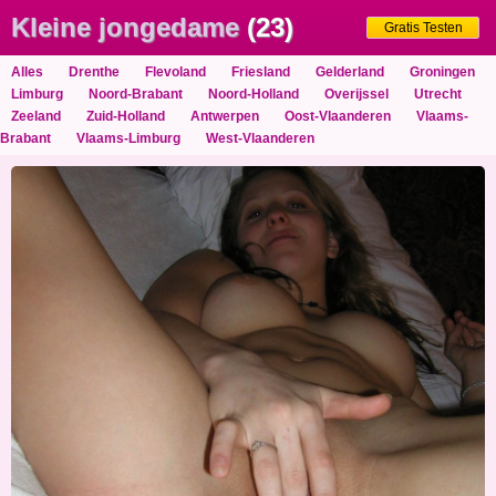
Kleine jongedame
(23)
Gratis Testen
Alles
Drenthe
Flevoland
Friesland
Gelderland
Groningen
likken
Limburg
Noord-Brabant
Noord-Holland
Overijssel
Utrecht
Zeeland
Zuid-Holland
Antwerpen
Oost-Vlaanderen
Vlaams-
Brabant
Vlaams-Limburg
West-Vlaanderen