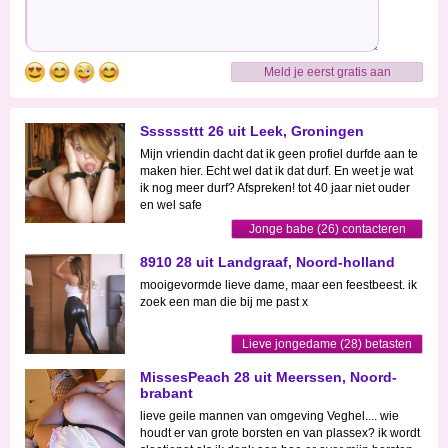
Meld je eerst gratis aan
Ssssssttt 26 uit Leek, Groningen
Mijn vriendin dacht dat ik geen profiel durfde aan te
maken hier. Echt wel dat ik dat durf. En weet je wat
ik nog meer durf? Afspreken! tot 40 jaar niet ouder
en wel safe
Jonge babe (26) contacteren
8910 28 uit Landgraaf, Noord-holland
mooigevormde lieve dame, maar een feestbeest. ik
zoek een man die bij me past x
Lieve jongedame (28) betasten
MissesPeach 28 uit Meerssen, Noord-
brabant
lieve geile mannen van omgeving Veghel.... wie
houdt er van grote borsten en van plassex? ik wordt